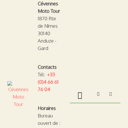
Cévennes
Moto Tour
1870 Rte
de Nîmes
30140
Anduze -
Gard
Contacts
Tél:
+33
(0)4 66 61
76 04
TOGGLE M
Horaires
Bureau
ouvert de :