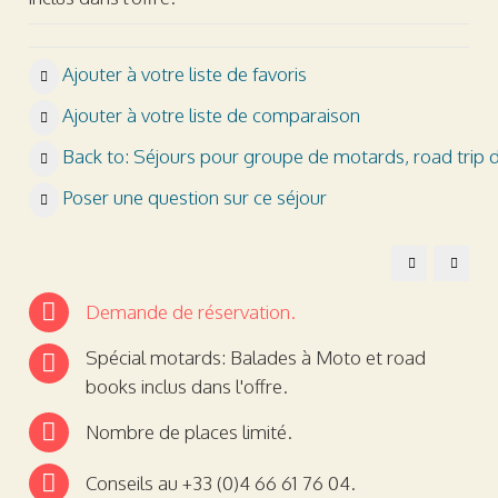
Ajouter à votre liste de favoris
Ajouter à votre liste de comparaison
Back to: Séjours pour groupe de motards, road trip 
Poser une question sur ce séjour
Séjours
Séjour
de
de
groupe
groupe
8
Pentec
Demande de réservation.
mai
2026
2026
Spécial motards: Balades à Moto et road
books inclus dans l'offre.
Nombre de places limité.
Conseils au +33 (0)4 66 61 76 04.