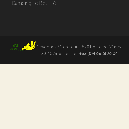
Camping Le Bel Eté
Cévennes Moto Tour - 1870 Route de Nîmes
– 30140 Anduze - Tél:
+33 (0)4 66 61 76 04
-