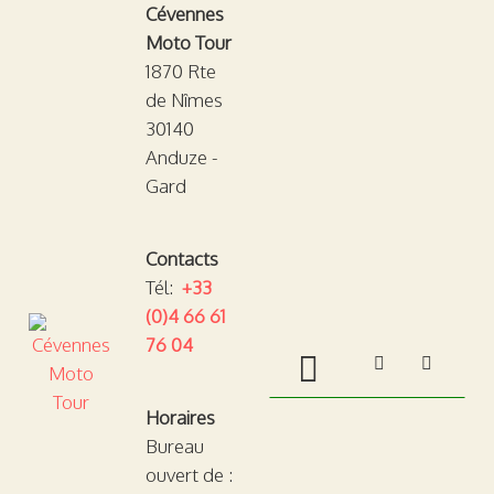
Cévennes
Moto Tour
1870 Rte
de Nîmes
30140
Anduze -
Gard
Contacts
Tél:
+33
(0)4 66 61
76 04
TOGGLE M
Horaires
Bureau
ouvert de :