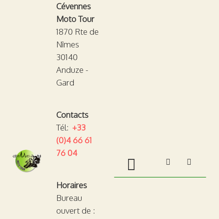
Cévennes
Moto Tour
1870 Rte de
Nîmes
30140
Anduze -
Gard
Contacts
Tél:
+33
(0)4 66 61
76 04
TOGGLE ME
Horaires
Bureau
ouvert de :